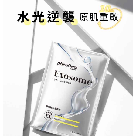
後付繳納相關費用。
7-11超取$699免運
※ 交易是否成功請以「AFTEE先享後付 」之結帳頁面顯示為準，若有關於
是否繳費成功／繳費後需取消欲退款等相關疑問，請聯繫「AFTEE先享後付
每筆NT$70，滿NT$699(含以上)免運費
客戶支援中心」
https://netprotections.freshdesk.com/support/home
宅配
【注意事項】
１．透過由恩沛科技股份有限公司提供之「AFTEE先享後付」服務完成之交
每筆NT$100，滿NT$1,000(含以上)免運費
易，需依本服務之必要範圍內提供個人資料，並將交易相關給付款項請求債
權轉讓予恩沛科技股份有限公司。
宅配(澎、金、馬)
２．關於個人資料處理事宜，請瀏覽以下網址：
每筆NT$250
https://aftee.tw/terms/#terms3
３．未成年的使用者請事先徵得法定代理人或監護人之同意方可使用
中港澳
查看運費
「AFTEE先享後付」，若未經同意申辦者引起之損失，本公司不負相關責
任。
４．使用「AFTEE先享後付」時，將依據個別帳號之用戶狀況，依本公司即
時審查核予不同之上限額度；若仍有額度不足之情形，本公司將視審查結果
請求用戶進行身份認證。
５．嚴禁一人註冊多個帳號或使用他人資訊註冊。若發現惡意使用之情形，
恩沛科技股份有限公司將有權停止該用戶之使用額度並採取法律行動。