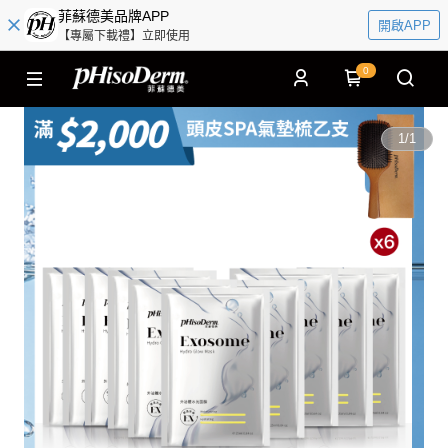
菲蘇德美品牌APP
開啟APP
【專屬下載禮】立即使用
0
1
/
1