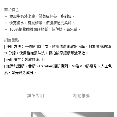
Apple Pay
商品特色
悠遊付
添加牛奶外泌體，醫美級保養一步到位。
快充補水，有感修護，使肌膚透亮柔潤。
全盈+PAY
100%植物纖維面膜材質，超薄透，高承載。
AFTEE先享後付
銷售重點
相關說明
| 使用方法：一週使用3-4次，臉部清潔後取出面膜，敷於臉部約15-
【關於「AFTEE先享後付」】
ATM付款
AFTEE先享後付是「在收到商品之後才付款」的支付方式。 讓您購物簡單
20分鐘，使用後無需沖洗，輕拍按摩讓精華液吸收。
便利好安心！
| 適用膚質：各膚質適用。
１．簡單：不需註冊會員、不需綁卡、不需儲值。
運送方式
２．便利：只要手機號碼，簡訊認證，即可結帳。
| 無添加酒精、香精、Paraben類防腐劑、MI及MCI防腐劑、人工色
３．安心：先確認商品／服務後，再付款。
付款後全家取貨
素、螢光劑等成分。
每筆NT$70，滿NT$699(含以上)免運費
【「AFTEE先享後付」結帳流程】
１．於結帳方式選擇「AFTEE先享後付」後，將跳轉至「AFTEE先享後付」
全家超取限時$0免運
結帳頁面，進行簡訊認證並確認金額後，即可完成結帳。
２．訂單成立數日內，您將收到繳費通知簡訊。
免運費
詳細說明
相關推薦
３．收到繳費通知簡訊後14天內，點擊此簡訊中的連結，可透過四大超商／
ATM／網路銀行／等多元方式進行付款，方視為交易完成。
付款後7-11取貨
※ 請注意：結帳手續完成當下不需立刻繳費，但若您需要取消訂單，請聯絡
每筆NT$70，滿NT$699(含以上)免運費
購買商品的店家。未經商家同意取消之訂單仍視為有效，需透過AFTEE先享