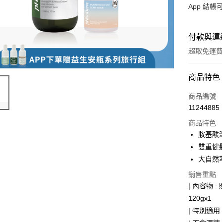
App 結
付款與運
超取免運
付款方式
商品特色
信用卡一
商品編號
11244885
LINE Pay
商品特色
Apple Pay
胺基酸
雙重健
悠遊付
大自然
全盈+PAY
銷售重點
| 內容物 
AFTEE先
相關說明
120gx1
【關於「A
| 特別適
ATM付款
AFTEE