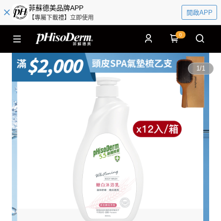
菲蘇德美品牌APP
開啟APP
【專屬下載禮】立即使用
0
1
/
1