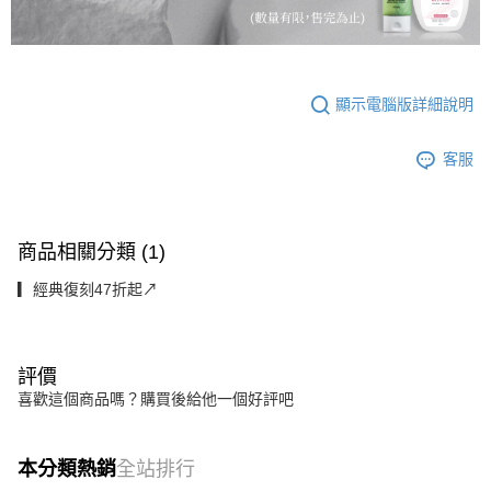
後付繳納相關費用。
宅配(澎、金、馬)
※ 交易是否成功請以「AFTEE先享後付 」之結帳頁面顯示為準，若有關於
是否繳費成功／繳費後需取消欲退款等相關疑問，請聯繫「AFTEE先享後付
每筆NT$250
客戶支援中心」
https://netprotections.freshdesk.com/support/home
【注意事項】
顯示電腦版詳細說明
１．透過由恩沛科技股份有限公司提供之「AFTEE先享後付」服務完成之交
易，需依本服務之必要範圍內提供個人資料，並將交易相關給付款項請求債
權轉讓予恩沛科技股份有限公司。
客服
２．關於個人資料處理事宜，請瀏覽以下網址：
https://aftee.tw/terms/#terms3
３．未成年的使用者請事先徵得法定代理人或監護人之同意方可使用
「AFTEE先享後付」，若未經同意申辦者引起之損失，本公司不負相關責
商品相關分類 (1)
任。
４．使用「AFTEE先享後付」時，將依據個別帳號之用戶狀況，依本公司即
▎經典復刻47折起↗︎
時審查核予不同之上限額度；若仍有額度不足之情形，本公司將視審查結果
請求用戶進行身份認證。
５．嚴禁一人註冊多個帳號或使用他人資訊註冊。若發現惡意使用之情形，
恩沛科技股份有限公司將有權停止該用戶之使用額度並採取法律行動。
評價
喜歡這個商品嗎？購買後給他一個好評吧
本分類熱銷
全站排行