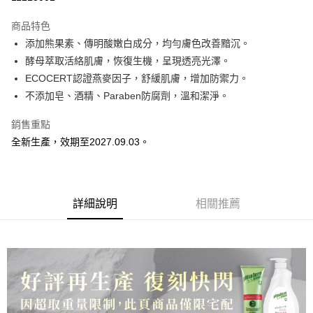
Apple Pay
商品特色
悠遊付
添加熊果素、傳明酸嫩白成分，均勻膚色改善黯沉。
酵母萃取活絡肌膚，恢復生機，呈現透亮光澤。
全盈+PAY
ECOCERT認證燕麥因子，舒緩肌膚，增加防禦力。
AFTEE先享後付
不添加皂、酒精、Paraben防腐劑，溫和潔淨。
相關說明
銷售重點
【關於「AFTEE先享後付」】
ATM付款
AFTEE先享後付是「在收到商品之後才付款」的支付方式。 讓您購物簡單
全新生產，效期至2027.09.03。
便利好安心！
１．簡單：不需註冊會員、不需綁卡、不需儲值。
運送方式
２．便利：只要手機號碼，簡訊認證，即可結帳。
３．安心：先確認商品／服務後，再付款。
全家超取限時$0免運
詳細說明
相關推薦
免運費
【「AFTEE先享後付」結帳流程】
１．於結帳方式選擇「AFTEE先享後付」後，將跳轉至「AFTEE先享後付」
7-11超取$699免運
結帳頁面，進行簡訊認證並確認金額後，即可完成結帳。
２．訂單成立數日內，您將收到繳費通知簡訊。
每筆NT$70，滿NT$699(含以上)免運費
３．收到繳費通知簡訊後14天內，點擊此簡訊中的連結，可透過四大超商／
ATM／網路銀行／等多元方式進行付款，方視為交易完成。
宅配
※ 請注意：結帳手續完成當下不需立刻繳費，但若您需要取消訂單，請聯絡
每筆NT$100，滿NT$1,000(含以上)免運費
購買商品的店家。未經商家同意取消之訂單仍視為有效，需透過AFTEE先享